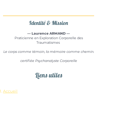
Identité & Mission
— Laurence ARMAND —
Praticienne en Exploration Corporelle des
Traumatismes
Le corps comme témoin, la mémoire comme chemin.
certifiée Psychanalyste Corporelle
Liens utiles​​
Accueil
Le Corps Témoin &
L'Exploration mémorielle
Qui suis-je ? : Mon parcours
Stages & Tarifs
Agenda des sessions
Foire aux questions
Mon cadre de pratique