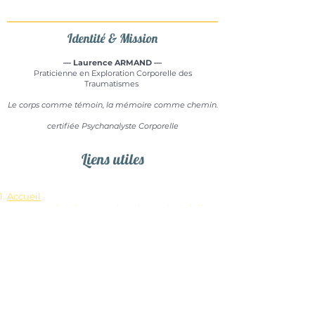
Identité & Mission
— Laurence ARMAND —
Praticienne en Exploration Corporelle des
Traumatismes
Le corps comme témoin, la mémoire comme chemin.
certifiée Psychanalyste Corporelle
Liens utiles​​
Accueil
Le Corps Témoin &
L'Exploration mémorielle
Qui suis-je ? : Mon parcours
Stages & Tarifs
Agenda des sessions
Foire aux questions
Mon cadre de pratique
Contact & Lieu